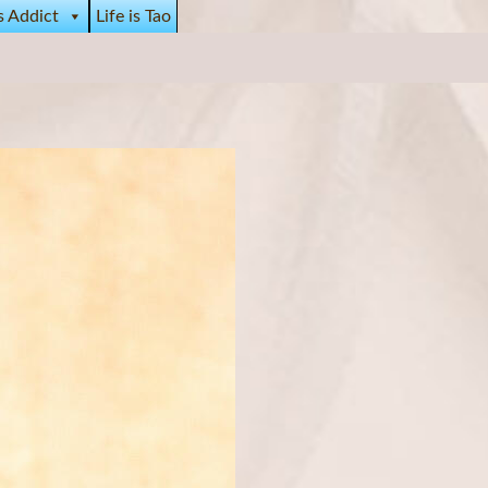
s Addict
Life is Tao