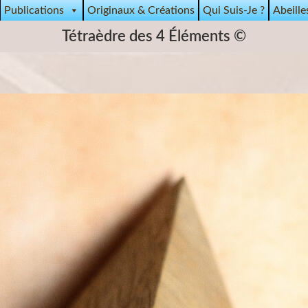
Publications
Originaux & Créations
Qui Suis-Je ?
Abeille
Tétraèdre des 4 Éléments ©